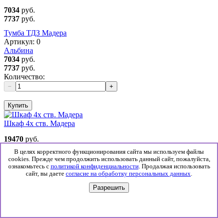
7034
руб.
7737
руб.
Тумба ТДЗ Мадера
Артикул:
0
Альбина
7034
руб.
7737
руб.
Количество:
−
+
Купить
Шкаф 4х ств. Мадера
19470
руб.
21417
руб.
В целях корректного функционирования сайта мы используем файлы
cookies. Прежде чем продолжить использовать данный сайт, пожалуйста,
Шкаф 4х ств. Мадера
ознакомьтесь с
политикой конфиденциальности
. Продалжая использовать
Артикул:
0
сайт, вы даете
согласие на обработку персональных данных
.
Альбина
19470
руб.
Разрешить
21417
руб.
Количество:
−
+