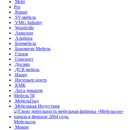
Mobi
Pro
Rinner
SV-мебель
VMG Industry
Woodville
Аквилон
Альбина
Бонмебель
Боровичи Мебель
Глазов
Горизонт
Дисави
ДСВ мебель
Ивару
Интерьер центр
КМК
Лига диванов
Мебель 58
МебельГрад
Мебельная Индустрия
Мебельсон
Микон