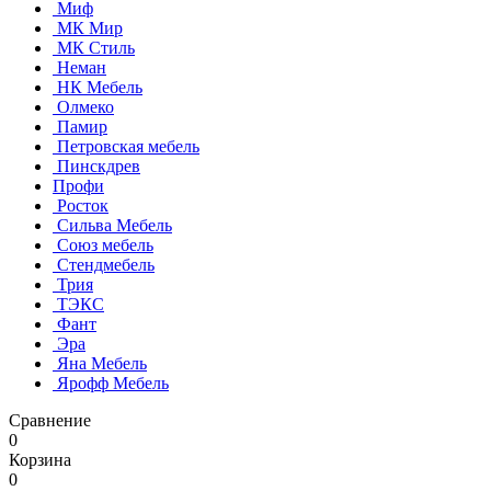
Миф
МК Мир
МК Стиль
Неман
НК Мебель
Олмеко
Памир
Петровская мебель
Пинскдрев
Профи
Росток
Сильва Мебель
Союз мебель
Стендмебель
Трия
ТЭКС
Фант
Эра
Яна Мебель
Ярофф Мебель
Сравнение
0
Корзина
0