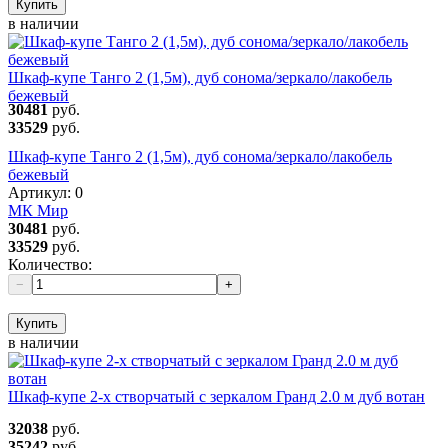
Купить
в наличии
Шкаф-купе Танго 2 (1,5м), дуб сонома/зеркало/лакобель
бежевый
30481
руб.
33529
руб.
Шкаф-купе Танго 2 (1,5м), дуб сонома/зеркало/лакобель
бежевый
Артикул:
0
МК Мир
30481
руб.
33529
руб.
Количество:
−
+
Купить
в наличии
Шкаф-купе 2-х створчатый с зеркалом Гранд 2.0 м дуб вотан
32038
руб.
35242
руб.