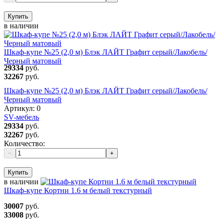
Купить
в наличии
Шкаф-купе №25 (2,0 м) Блэк ЛАЙТ Графит серый/Лакобель/
Черный матовый
29334
руб.
32267
руб.
Шкаф-купе №25 (2,0 м) Блэк ЛАЙТ Графит серый/Лакобель/
Черный матовый
Артикул:
0
SV-мебель
29334
руб.
32267
руб.
Количество:
−
+
Купить
в наличии
Шкаф-купе Кортни 1.6 м белый текстурный
30007
руб.
33008
руб.