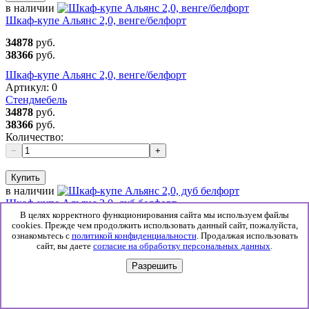
в наличии
Шкаф-купе Альянс 2,0, венге/белфорт
34878
руб.
38366
руб.
Шкаф-купе Альянс 2,0, венге/белфорт
Артикул:
0
Стендмебель
34878
руб.
38366
руб.
Количество:
−
+
Купить
в наличии
Шкаф-купе Альянс 2,0, дуб белфорт
В целях корректного функционирования сайта мы используем файлы
34878
руб.
cookies. Прежде чем продолжить использовать данный сайт, пожалуйста,
ознакомьтесь с
политикой конфиденциальности
. Продалжая использовать
38366
руб.
сайт, вы даете
согласие на обработку персональных данных
.
Шкаф-купе Альянс 2,0, дуб белфорт
Разрешить
Артикул:
0
Стендмебель
34878
руб.
38366
руб.