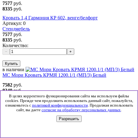
7577
руб.
8335
руб.
Кровать 1,4 Гармония КР 602, венге/белфорт
Артикул:
0
Стендмебель
7577
руб.
8335
руб.
Количество:
−
+
Купить
в наличии
МС Мори Кровать КРМЯ 1200.1/1 (МП/3) Белый
7582
руб.
8340
руб.
В целях корректного функционирования сайта мы используем файлы
МС Мори Кровать КРМЯ 1200.1/1 (МП/3) Белый
cookies. Прежде чем продолжить использовать данный сайт, пожалуйста,
Артикул:
0
ознакомьтесь с
политикой конфиденциальности
. Продалжая использовать
ДСВ мебель
сайт, вы даете
согласие на обработку персональных данных
.
7582
руб.
Разрешить
8340
руб.
Количество:
−
+