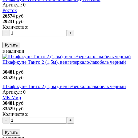
Артикул:
0
Росток
26574
руб.
29231
руб.
Количество:
−
+
Купить
в наличии
Шкаф-купе Танго 2 (1,5м), венге/зеркало/лакобель черный
30481
руб.
33529
руб.
Шкаф-купе Танго 2 (1,5м), венге/зеркало/лакобель черный
Артикул:
0
МК Мир
30481
руб.
33529
руб.
Количество:
−
+
Купить