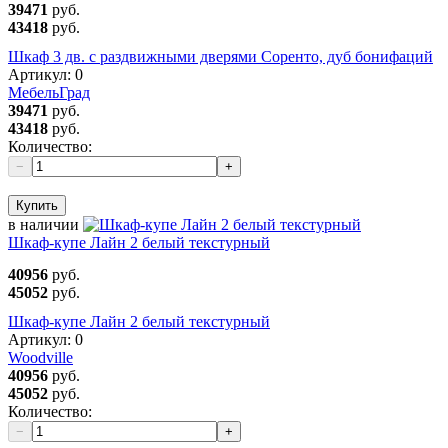
39471
руб.
43418
руб.
Шкаф 3 дв. с раздвижными дверями Соренто, дуб бонифаций
Артикул:
0
МебельГрад
39471
руб.
43418
руб.
Количество:
−
+
Купить
в наличии
Шкаф-купе Лайн 2 белый текстурный
40956
руб.
45052
руб.
Шкаф-купе Лайн 2 белый текстурный
Артикул:
0
Woodville
40956
руб.
45052
руб.
Количество:
−
+