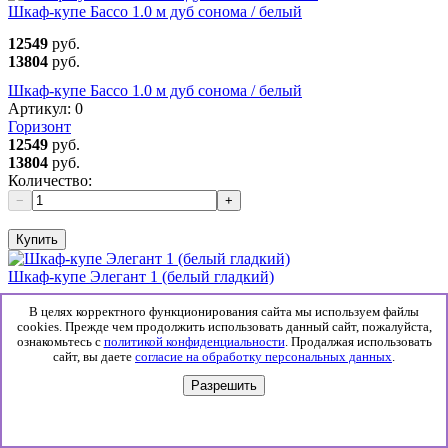
Шкаф-купе Бассо 1.0 м дуб сонома / белый
12549
руб.
13804
руб.
Шкаф-купе Бассо 1.0 м дуб сонома / белый
Артикул:
0
Горизонт
12549
руб.
13804
руб.
Количество:
−
+
Купить
Шкаф-купе Элегант 1 (белый гладкий)
12558
руб.
В целях корректного функционирования сайта мы используем файлы
13814
руб.
cookies. Прежде чем продолжить использовать данный сайт, пожалуйста,
ознакомьтесь с
политикой конфиденциальности
. Продалжая использовать
Шкаф-купе Элегант 1 (белый гладкий)
сайт, вы даете
согласие на обработку персональных данных
.
Артикул:
0
Разрешить
Мебель 58
12558
руб.
13814
руб.
Количество: