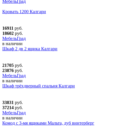
МебельГрад
Кровать 1200 Калгари
16911
руб.
18602
руб.
МебельГрад
в наличии
Шкаф 2 дв 2 ящика Калгари
21705
руб.
23876
руб.
МебельГрад
в наличии
Шкаф трёхдверный спальня Калгари
33831
руб.
37214
руб.
МебельГрад
в наличии
Комод с 3-мя ящиками Мальта, дуб винтерберг