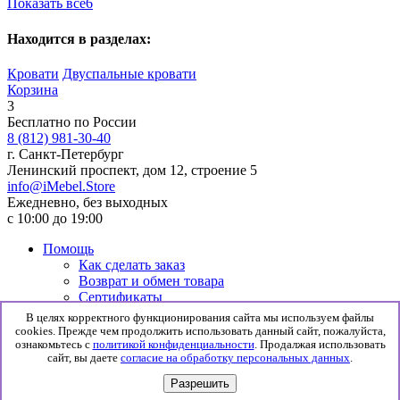
Показать все
6
Находится в разделах:
Кровати
Двуспальные кровати
Корзина
3
Бесплатно по России
8 (812) 981-30-40
г. Санкт-Петербург
Ленинский проспект, дом 12, строение 5
info@iMebel.Store
Ежедневно, без выходных
с 10:00 до 19:00
Помощь
Как сделать заказ
Возврат и обмен товара
Сертификаты
Информация
В целях корректного функционирования сайта мы используем файлы
Гарантия
cookies. Прежде чем продолжить использовать данный сайт, пожалуйста,
Доставка и сборка
ознакомьтесь с
политикой конфиденциальности
. Продалжая использовать
сайт, вы даете
согласие на обработку персональных данных
.
Политика конфиденциальности
Согласие на обработку данных
Разрешить