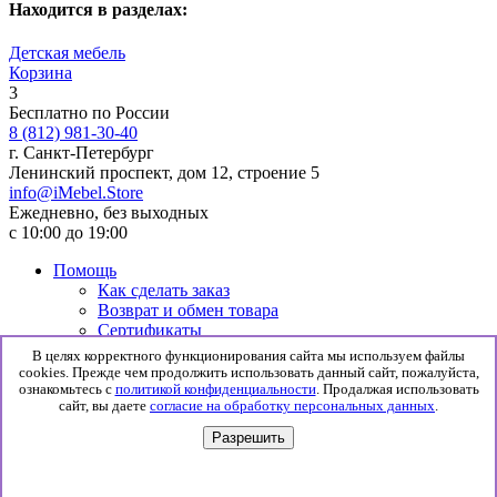
Находится в разделах:
Детская мебель
Корзина
3
Бесплатно по России
8 (812) 981-30-40
г. Санкт-Петербург
Ленинский проспект, дом 12, строение 5
info@iMebel.Store
Ежедневно, без выходных
с 10:00 до 19:00
Помощь
Как сделать заказ
Возврат и обмен товара
Сертификаты
Информация
В целях корректного функционирования сайта мы используем файлы
Гарантия
cookies. Прежде чем продолжить использовать данный сайт, пожалуйста,
Доставка и сборка
ознакомьтесь с
политикой конфиденциальности
. Продалжая использовать
сайт, вы даете
согласие на обработку персональных данных
.
Политика конфиденциальности
Согласие на обработку данных
Разрешить
© 2026 iMebel.Store
0