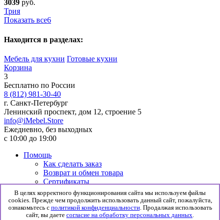
3039
руб.
Трия
Показать все
6
Находится в разделах:
Мебель для кухни
Готовые кухни
Корзина
3
Бесплатно по России
8 (812) 981-30-40
г. Санкт-Петербург
Ленинский проспект, дом 12, строение 5
info@iMebel.Store
Ежедневно, без выходных
с 10:00 до 19:00
Помощь
Как сделать заказ
Возврат и обмен товара
Сертификаты
Информация
В целях корректного функционирования сайта мы используем файлы
Гарантия
cookies. Прежде чем продолжить использовать данный сайт, пожалуйста,
Доставка и сборка
ознакомьтесь с
политикой конфиденциальности
. Продалжая использовать
сайт, вы даете
согласие на обработку персональных данных
.
Политика конфиденциальности