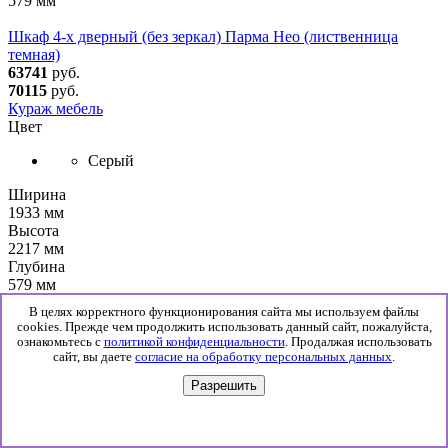
579 мм
Шкаф 4-х дверный (без зеркал) Парма Нео (лиственница
темная)
63741
руб.
70115
руб.
Кураж мебель
Цвет
Серый
Ширина
1933 мм
Высота
2217 мм
Глубина
579 мм
В целях корректного функционирования сайта мы используем файлы
Шкаф угловой (без зеркал) Парма Нео (лиственница темная)
cookies. Прежде чем продолжить использовать данный сайт, пожалуйста,
29864
руб.
ознакомьтесь с
политикой конфиденциальности
. Продалжая использовать
32850
руб.
сайт, вы даете
согласие на обработку персональных данных
.
Кураж мебель
Разрешить
Цвет
Серый