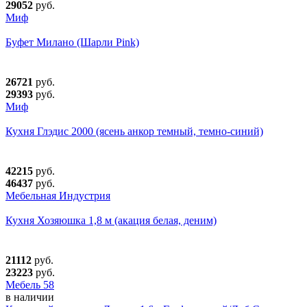
29052
руб.
Миф
Буфет Милано (Шарли Pink)
26721
руб.
29393
руб.
Миф
Кухня Глэдис 2000 (ясень анкор темный, темно-синий)
42215
руб.
46437
руб.
Мебельная Индустрия
Кухня Хозяюшка 1,8 м (акация белая, деним)
21112
руб.
23223
руб.
Мебель 58
в наличии