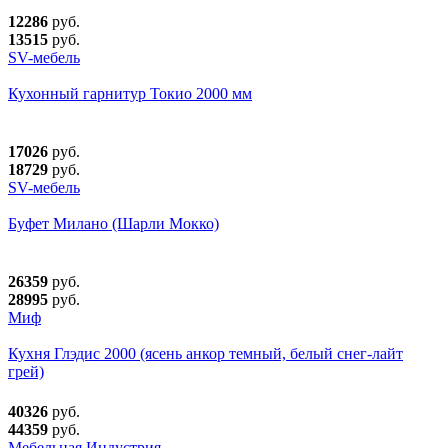
12286
руб.
13515
руб.
SV-мебель
Кухонный гарнитур Токио 2000 мм
17026
руб.
18729
руб.
SV-мебель
Буфет Милано (Шарли Мокко)
26359
руб.
28995
руб.
Миф
Кухня Глэдис 2000 (ясень анкор темный, белый снег-лайт
грей)
40326
руб.
44359
руб.
Мебельная Индустрия