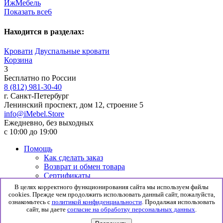
ИжМебель
Показать все
6
Находится в разделах:
Кровати
Двуспальные кровати
Корзина
3
Бесплатно по России
8 (812) 981-30-40
г. Санкт-Петербург
Ленинский проспект, дом 12, строение 5
info@iMebel.Store
Ежедневно, без выходных
с 10:00 до 19:00
Помощь
Как сделать заказ
Возврат и обмен товара
Сертификаты
Информация
В целях корректного функционирования сайта мы используем файлы
Гарантия
cookies. Прежде чем продолжить использовать данный сайт, пожалуйста,
Доставка и сборка
ознакомьтесь с
политикой конфиденциальности
. Продалжая использовать
сайт, вы даете
согласие на обработку персональных данных
.
Политика конфиденциальности
Согласие на обработку данных