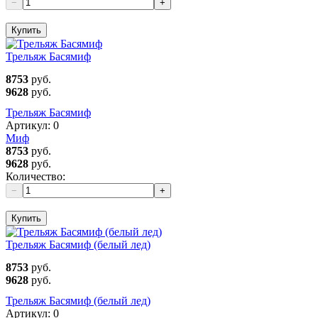
−
+
Купить
Трельяж Басямиф
8753
руб.
9628
руб.
Трельяж Басямиф
Артикул:
0
Миф
8753
руб.
9628
руб.
Количество:
−
+
Купить
Трельяж Басямиф (белый лед)
8753
руб.
9628
руб.
Трельяж Басямиф (белый лед)
Артикул:
0