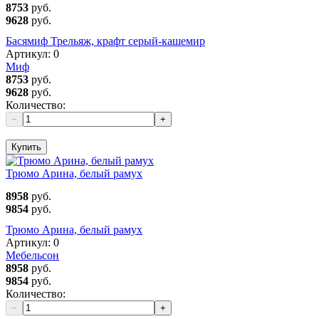
8753
руб.
9628
руб.
Басямиф Трельяж, крафт серый-кашемир
Артикул:
0
Миф
8753
руб.
9628
руб.
Количество:
−
+
Купить
Трюмо Арина, белый рамух
8958
руб.
9854
руб.
Трюмо Арина, белый рамух
Артикул:
0
Мебельсон
8958
руб.
9854
руб.
Количество:
−
+