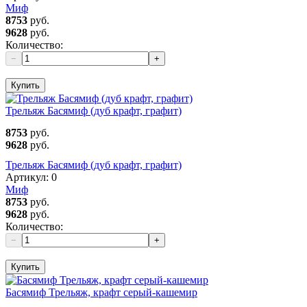
Миф
8753
руб.
9628
руб.
Количество:
−
+
Купить
Трельяж Басямиф (дуб крафт, графит)
8753
руб.
9628
руб.
Трельяж Басямиф (дуб крафт, графит)
Артикул:
0
Миф
8753
руб.
9628
руб.
Количество:
−
+
Купить
Басямиф Трельяж, крафт серый-кашемир