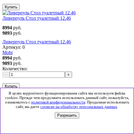
Купить
Ливерпуль Стол туалетный 12.46
8994
руб.
9893
руб.
Ливерпуль Стол туалетный 12.46
Артикул:
0
Mobi
8994
руб.
9893
руб.
Количество:
−
+
Купить
В целях корректного функционирования сайта мы используем файлы
Косметический стол Сакура (Памир)
cookies. Прежде чем продолжить использовать данный сайт, пожалуйста,
ознакомьтесь с
политикой конфиденциальности
. Продалжая использовать
9038
руб.
сайт, вы даете
согласие на обработку персональных данных
.
9942
руб.
Разрешить
Косметический стол Сакура (Памир)
Артикул:
0
Памир