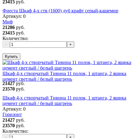
23415
руб.
Фиеста Шкаф 4-х ств (1600) дуб крафт серый-кашемир
Артикул:
0
Миф
21286
руб.
23415
руб.
Количество:
−
+
Купить
Шкаф 4-х створчатый Тивина 11 полок, 1 штанга, 2 ящика
цемент светлый / белый шагрень
21427
руб.
23570
руб.
Шкаф 4-х створчатый Тивина 11 полок, 1 штанга, 2 ящика
цемент светлый / белый шагрень
Артикул:
0
Горизонт
21427
руб.
23570
руб.
Количество:
−
+