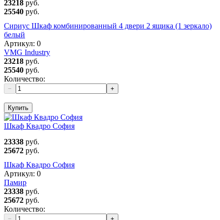
23218
руб.
25540
руб.
Сириус Шкаф комбинированный 4 двери 2 ящика (1 зеркало)
белый
Артикул:
0
VMG Industry
23218
руб.
25540
руб.
Количество:
−
+
Купить
Шкаф Квадро София
23338
руб.
25672
руб.
Шкаф Квадро София
Артикул:
0
Памир
23338
руб.
25672
руб.
Количество:
−
+