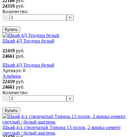
22108
руб.
24319
руб.
Количество:
−
+
Купить
Шкаф 4Д Теодора белый
22419
руб.
24661
руб.
Шкаф 4Д Теодора белый
Артикул:
0
Альбина
22419
руб.
24661
руб.
Количество:
−
+
Купить
Шкаф 4-х створчатый Тивина 13 полок, 2 ящика цемент
светлый / белый шагрень