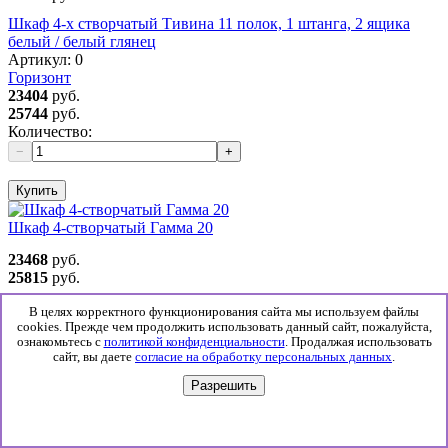
Шкаф 4-х створчатый Тивина 11 полок, 1 штанга, 2 ящика
белый / белый глянец
Артикул:
0
Горизонт
23404
руб.
25744
руб.
Количество:
−
+
Купить
Шкаф 4-створчатый Гамма 20
23468
руб.
25815
руб.
Шкаф 4-створчатый Гамма 20
В целях корректного функционирования сайта мы используем файлы
Артикул:
0
cookies. Прежде чем продолжить использовать данный сайт, пожалуйста,
SV-мебель
ознакомьтесь с
политикой конфиденциальности
. Продалжая использовать
сайт, вы даете
согласие на обработку персональных данных
.
23468
руб.
25815
руб.
Разрешить
Количество:
−
+