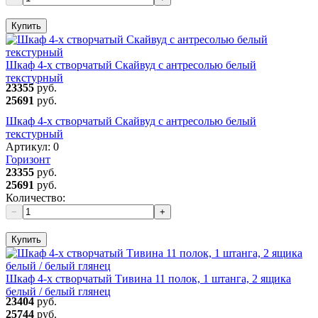
Купить
Шкаф 4-х створчатый Скайвуд с антресолью белый
текстурный
23355
руб.
25691
руб.
Шкаф 4-х створчатый Скайвуд с антресолью белый
текстурный
Артикул:
0
Горизонт
23355
руб.
25691
руб.
Количество:
−
+
Купить
Шкаф 4-х створчатый Тивина 11 полок, 1 штанга, 2 ящика
белый / белый глянец
23404
руб.
25744
руб.