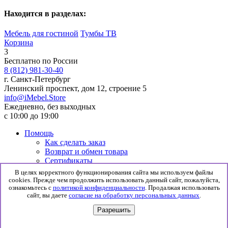
Находится в разделах:
Мебель для гостиной
Тумбы ТВ
Корзина
3
Бесплатно по России
8 (812) 981-30-40
г. Санкт-Петербург
Ленинский проспект, дом 12, строение 5
info@iMebel.Store
Ежедневно, без выходных
с 10:00 до 19:00
Помощь
Как сделать заказ
Возврат и обмен товара
Сертификаты
Информация
В целях корректного функционирования сайта мы используем файлы
Гарантия
cookies. Прежде чем продолжить использовать данный сайт, пожалуйста,
Доставка и сборка
ознакомьтесь с
политикой конфиденциальности
. Продалжая использовать
сайт, вы даете
согласие на обработку персональных данных
.
Политика конфиденциальности
Согласие на обработку данных
Разрешить
© 2026 iMebel.Store