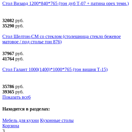
Стол Визард 1200*840*765 (тон дуб Т-07 + патина орех темн.)
32082
руб.
35290
руб.
Стол Шелтон-СМ со стеклом (столешница стекло бежевое
матовое / под столье тон 876)
37967
руб.
41764
руб.
Стол Галант 1000(1400)*1000*765 (тон вишня Т-15)
35786
руб.
39365
руб.
Показать все
6
Находится в разделах:
Мебель для кухни
Кухонные столы
Корзина
3