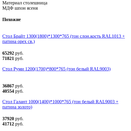
Материал столешница
МДФ шпон ясеня
Похожие
Стол Брайт 1300(1800)*1300*765 (тон слон.кость RAL1013 +
патина орех св.)
65292
руб.
71821
руб.
Стол Руми 1200(1700)*800*765 (тон белый RAL9003)
36867
руб.
40554
руб.
Стол Галант 1000(1400)*1000*765 (тон белый RAL9003 +
патина золото)
37920
руб.
41712
руб.