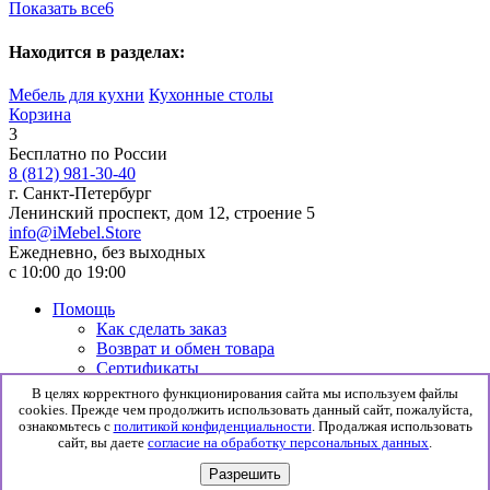
Показать все
6
Находится в разделах:
Мебель для кухни
Кухонные столы
Корзина
3
Бесплатно по России
8 (812) 981-30-40
г. Санкт-Петербург
Ленинский проспект, дом 12, строение 5
info@iMebel.Store
Ежедневно, без выходных
с 10:00 до 19:00
Помощь
Как сделать заказ
Возврат и обмен товара
Сертификаты
Информация
В целях корректного функционирования сайта мы используем файлы
Гарантия
cookies. Прежде чем продолжить использовать данный сайт, пожалуйста,
Доставка и сборка
ознакомьтесь с
политикой конфиденциальности
. Продалжая использовать
сайт, вы даете
согласие на обработку персональных данных
.
Политика конфиденциальности
Согласие на обработку данных
Разрешить