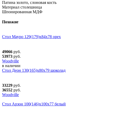
Патина золото, слоновая кость
Материал столешница
Шпонированная МДФ
Похожие
Стол Мауро 129(179)х84х78 орех
49066
руб.
53973
руб.
Woodville
в наличии
Стол Деон 130(165)х80х79 шоколад
33229
руб.
36552
руб.
Woodville
Стол Арзон 100(146)х100х77 белый