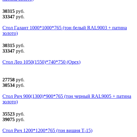
30315
руб.
33347
руб.
Стол Галант 1000*1000*765 (тон белый RAL9003 + патина
золото)
30315
руб.
33347
руб.
Стол Лео 1050(1550)*740*750 (Орех)
27758
руб.
30534
руб.
Стол Рич 900(1300)*900*765 (тон черный RAL9005 + патина
золото)
35523
руб.
39075
руб.
Стол Рич 1200*1200*765 (тон вишня Т-15)