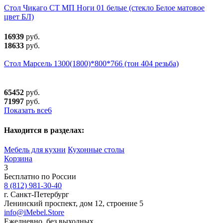
Стол Чикаго СТ МП Ноги 01 белые (стекло Белое матовое
цвет БЛ)
16939
руб.
18633
руб.
Стол Марсель 1300(1800)*800*766 (тон 404 резьба)
65452
руб.
71997
руб.
Показать все
6
Находится в разделах:
Мебель для кухни
Кухонные столы
Корзина
3
Бесплатно по России
8 (812) 981-30-40
г. Санкт-Петербург
Ленинский проспект, дом 12, строение 5
info@iMebel.Store
Ежедневно, без выходных