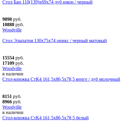
Стол Баи 110(139)х69х74 дуб юкон / черный
9898
руб.
10888
руб.
Woodville
Стол Эльпатия 130х75х74 оникс / черный матовый
15554
руб.
17109
руб.
Woodville
в наличии
Стол-книжка СтК4 161,5х86,5х78,5 венге / дуб молочный
8151
руб.
8966
руб.
Woodville
в наличии
Стол-книжка СтК4 161,5х86,5х78,5 белый