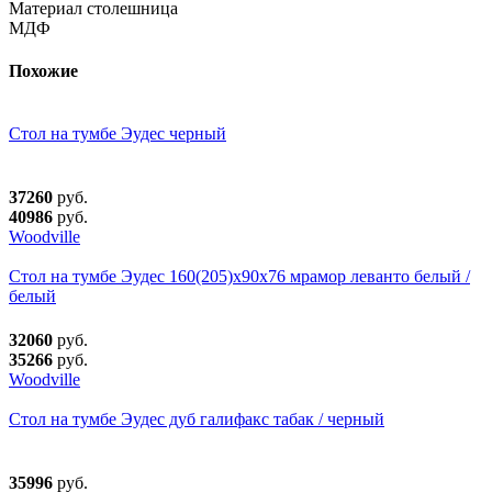
Материал столешница
МДФ
Похожие
Стол на тумбе Эудес черный
37260
руб.
40986
руб.
Woodville
Стол на тумбе Эудес 160(205)х90х76 мрамор леванто белый /
белый
32060
руб.
35266
руб.
Woodville
Стол на тумбе Эудес дуб галифакс табак / черный
35996
руб.