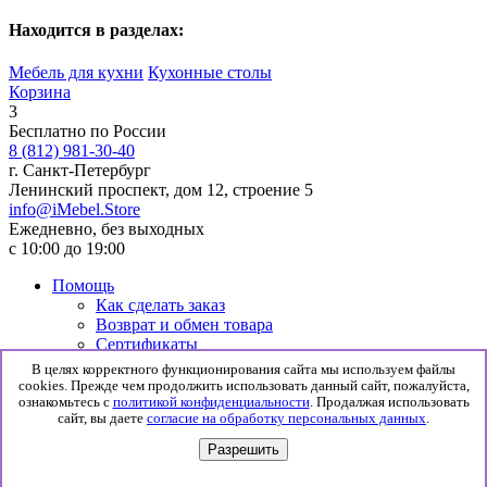
Находится в разделах:
Мебель для кухни
Кухонные столы
Корзина
3
Бесплатно по России
8 (812) 981-30-40
г. Санкт-Петербург
Ленинский проспект, дом 12, строение 5
info@iMebel.Store
Ежедневно, без выходных
с 10:00 до 19:00
Помощь
Как сделать заказ
Возврат и обмен товара
Сертификаты
Информация
В целях корректного функционирования сайта мы используем файлы
Гарантия
cookies. Прежде чем продолжить использовать данный сайт, пожалуйста,
Доставка и сборка
ознакомьтесь с
политикой конфиденциальности
. Продалжая использовать
сайт, вы даете
согласие на обработку персональных данных
.
Политика конфиденциальности
Согласие на обработку данных
Разрешить
© 2026 iMebel.Store