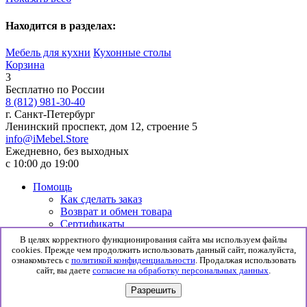
Находится в разделах:
Мебель для кухни
Кухонные столы
Корзина
3
Бесплатно по России
8 (812) 981-30-40
г. Санкт-Петербург
Ленинский проспект, дом 12, строение 5
info@iMebel.Store
Ежедневно, без выходных
с 10:00 до 19:00
Помощь
Как сделать заказ
Возврат и обмен товара
Сертификаты
Информация
В целях корректного функционирования сайта мы используем файлы
Гарантия
cookies. Прежде чем продолжить использовать данный сайт, пожалуйста,
Доставка и сборка
ознакомьтесь с
политикой конфиденциальности
. Продалжая использовать
сайт, вы даете
согласие на обработку персональных данных
.
Политика конфиденциальности
Согласие на обработку данных
Разрешить