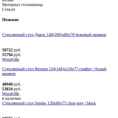
Материал столешница
Стекло
Похожие
Стеклянный стол Давос 140(200)х80х78 бежевый мрамор
50722
руб.
55794
руб.
Woodville
Стеклянный стол Венера 110(148)х110х77 графит / белый
мрамор
48940
руб.
53834
руб.
Woodville
в наличии
Стеклянный стол Smoke 120х80х75 clear gray / black