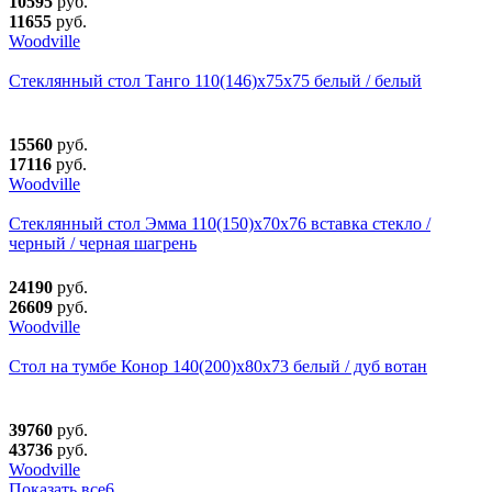
10595
руб.
11655
руб.
Woodville
Стеклянный стол Танго 110(146)х75х75 белый / белый
15560
руб.
17116
руб.
Woodville
Стеклянный стол Эмма 110(150)х70х76 вставка стекло /
черный / черная шагрень
24190
руб.
26609
руб.
Woodville
Стол на тумбе Конор 140(200)х80х73 белый / дуб вотан
39760
руб.
43736
руб.
Woodville
Показать все
6