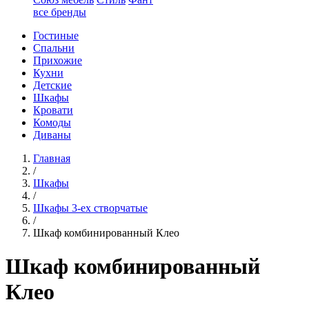
все бренды
Гостиные
Спальни
Прихожие
Кухни
Детские
Шкафы
Кровати
Комоды
Диваны
Главная
/
Шкафы
/
Шкафы 3-ех створчатые
/
Шкаф комбинированный Клео
Шкаф комбинированный
Клео