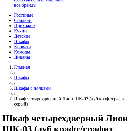
все бренды
Гостиные
Спальни
Прихожие
Кухни
Детские
Шкафы
Кровати
Комоды
Диваны
Главная
/
Шкафы
/
Шкафы с полками
/
Шкаф четырехдверный Лион ШК-03 (дуб крафт/графит
серый)
Шкаф четырехдверный Лион
ШК-03 (дуб крафт/графит