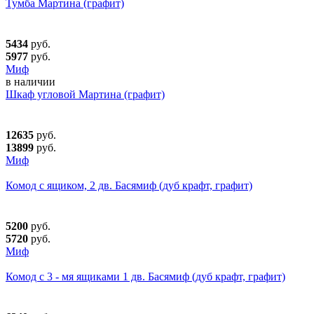
Тумба Мартина (графит)
5434
руб.
5977
руб.
Миф
в наличии
Шкаф угловой Мартина (графит)
12635
руб.
13899
руб.
Миф
Комод с ящиком, 2 дв. Басямиф (дуб крафт, графит)
5200
руб.
5720
руб.
Миф
Комод с 3 - мя ящиками 1 дв. Басямиф (дуб крафт, графит)