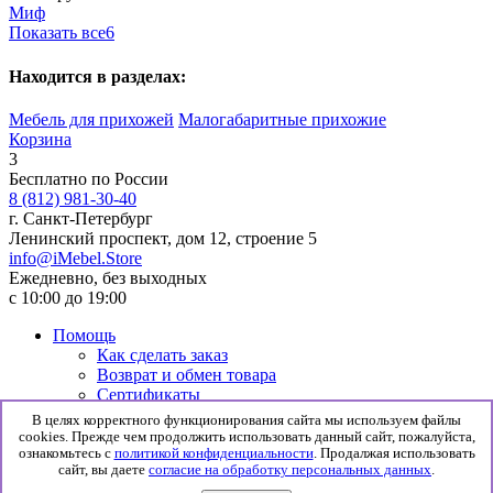
Миф
Показать все
6
Находится в разделах:
Мебель для прихожей
Малогабаритные прихожие
Корзина
3
Бесплатно по России
8 (812) 981-30-40
г. Санкт-Петербург
Ленинский проспект, дом 12, строение 5
info@iMebel.Store
Ежедневно, без выходных
с 10:00 до 19:00
Помощь
Как сделать заказ
Возврат и обмен товара
Сертификаты
Информация
В целях корректного функционирования сайта мы используем файлы
Гарантия
cookies. Прежде чем продолжить использовать данный сайт, пожалуйста,
Доставка и сборка
ознакомьтесь с
политикой конфиденциальности
. Продалжая использовать
сайт, вы даете
согласие на обработку персональных данных
.
Политика конфиденциальности