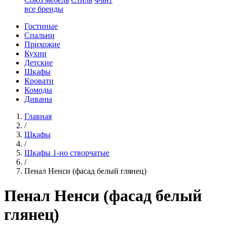
все бренды
Гостиные
Спальни
Прихожие
Кухни
Детские
Шкафы
Кровати
Комоды
Диваны
Главная
/
Шкафы
/
Шкафы 1-но створчатые
/
Пенал Ненси (фасад белый глянец)
Пенал Ненси (фасад белый
глянец)