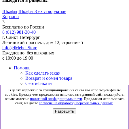
Находится в разделах:
Шкафы
Шкафы 3-ех створчатые
Корзина
3
Бесплатно по России
8 (812) 981-30-40
г. Санкт-Петербург
Ленинский проспект, дом 12, строение 5
info@iMebel.Store
Ежедневно, без выходных
с 10:00 до 19:00
Помощь
Как сделать заказ
Возврат и обмен товара
Сертификаты
Информация
В целях корректного функционирования сайта мы используем файлы
Гарантия
cookies. Прежде чем продолжить использовать данный сайт, пожалуйста,
Доставка и сборка
ознакомьтесь с
политикой конфиденциальности
. Продалжая использовать
сайт, вы даете
согласие на обработку персональных данных
.
Политика конфиденциальности
Согласие на обработку данных
Разрешить
© 2026 iMebel.Store
0