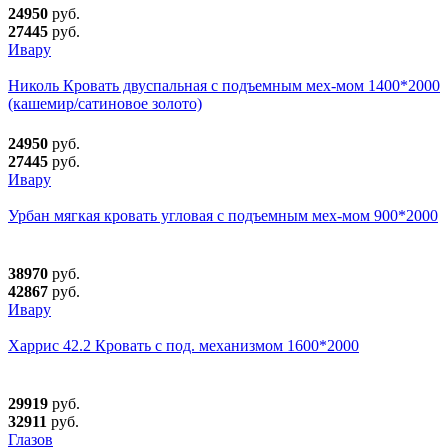
24950
руб.
27445
руб.
Ивару
Николь Кровать двуспальная с подъемным мех-мом 1400*2000
(кашемир/сатиновое золото)
24950
руб.
27445
руб.
Ивару
Урбан мягкая кровать угловая с подъемным мех-мом 900*2000
38970
руб.
42867
руб.
Ивару
Харрис 42.2 Кровать с под. механизмом 1600*2000
29919
руб.
32911
руб.
Глазов