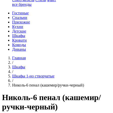
все бренды
Гостиные
Спальни
Прихожие
Кухни
Детские
Шкафы
Кровати
Комоды
Диваны
Главная
/
Шкафы
/
Шкафы 1-но створчатые
/
Николь-6 пенал (кашемир/ручки-черный)
Николь-6 пенал (кашемир/
ручки-черный)