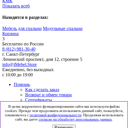
КМК
Показать все
6
Находится в разделах:
Мебель для спальни
Модульные спальни
Корзина
3
Бесплатно по России
8 (812) 981-30-40
г. Санкт-Петербург
Ленинский проспект, дом 12, строение 5
info@iMebel.Store
Ежедневно, без выходных
с 10:00 до 19:00
Помощь
Как сделать заказ
Возврат и обмен товара
Сертификаты
Информация
В целях корректного функционирования сайта мы используем файлы
Гарантия
cookies. Прежде чем продолжить использовать данный сайт, пожалуйста,
Доставка и сборка
ознакомьтесь с
политикой конфиденциальности
. Продалжая использовать
сайт, вы даете
согласие на обработку персональных данных
.
Политика конфиденциальности
Согласие на обработку данных
Разрешить