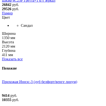
Шкаф 4С2ЗР Гретта+1 к-т зеркал
26842
руб.
29526
руб.
Памир
Цвет
Сандал
Ширина
1350 мм
Высота
2120 мм
Глубина
411 мм
Показать все
Похожие
Прихожая Иннэс-3 (дуб белфорт/венге линум)
9414
руб.
10355
руб.