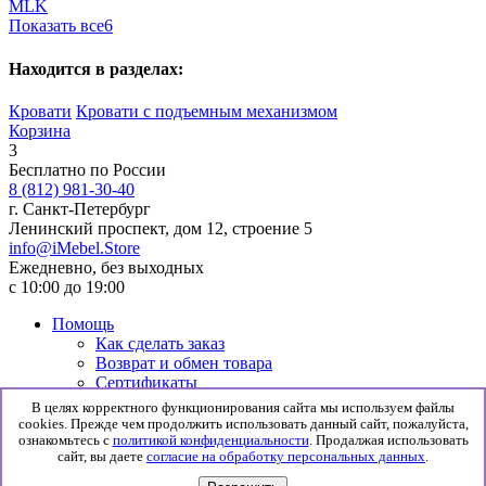
MLK
Показать все
6
Находится в разделах:
Кровати
Кровати с подъемным механизмом
Корзина
3
Бесплатно по России
8 (812) 981-30-40
г. Санкт-Петербург
Ленинский проспект, дом 12, строение 5
info@iMebel.Store
Ежедневно, без выходных
с 10:00 до 19:00
Помощь
Как сделать заказ
Возврат и обмен товара
Сертификаты
Информация
В целях корректного функционирования сайта мы используем файлы
Гарантия
cookies. Прежде чем продолжить использовать данный сайт, пожалуйста,
Доставка и сборка
ознакомьтесь с
политикой конфиденциальности
. Продалжая использовать
сайт, вы даете
согласие на обработку персональных данных
.
Политика конфиденциальности
Согласие на обработку данных