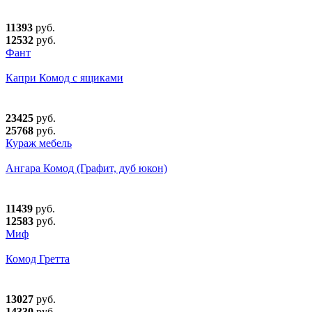
11393
руб.
12532
руб.
Фант
Капри Комод с ящиками
23425
руб.
25768
руб.
Кураж мебель
Ангара Комод (Графит, дуб юкон)
11439
руб.
12583
руб.
Миф
Комод Гретта
13027
руб.
14330
руб.