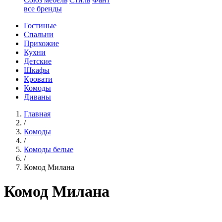
все бренды
Гостиные
Спальни
Прихожие
Кухни
Детские
Шкафы
Кровати
Комоды
Диваны
Главная
/
Комоды
/
Комоды белые
/
Комод Милана
Комод Милана