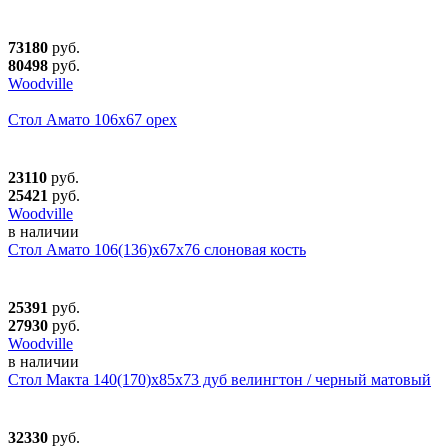
73180
руб.
80498
руб.
Woodville
Стол Амато 106х67 орех
23110
руб.
25421
руб.
Woodville
в наличии
Стол Амато 106(136)х67х76 слоновая кость
25391
руб.
27930
руб.
Woodville
в наличии
Стол Макта 140(170)х85х73 дуб велингтон / черный матовый
32330
руб.