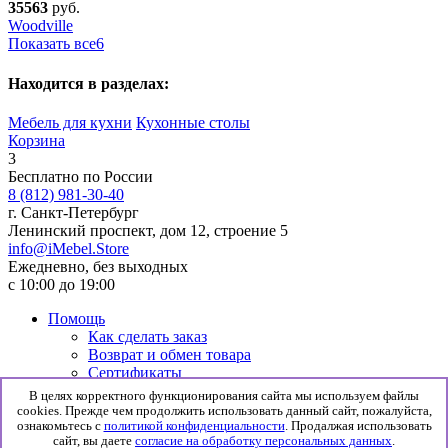
35563
руб.
Woodville
Показать все
6
Находится в разделах:
Мебель для кухни
Кухонные столы
Корзина
3
Бесплатно по России
8 (812) 981-30-40
г. Санкт-Петербург
Ленинский проспект, дом 12, строение 5
info@iMebel.Store
Ежедневно, без выходных
с 10:00 до 19:00
Помощь
Как сделать заказ
Возврат и обмен товара
Сертификаты
Информация
В целях корректного функционирования сайта мы используем файлы
Гарантия
cookies. Прежде чем продолжить использовать данный сайт, пожалуйста,
Доставка и сборка
ознакомьтесь с
политикой конфиденциальности
. Продалжая использовать
сайт, вы даете
согласие на обработку персональных данных
.
Политика конфиденциальности