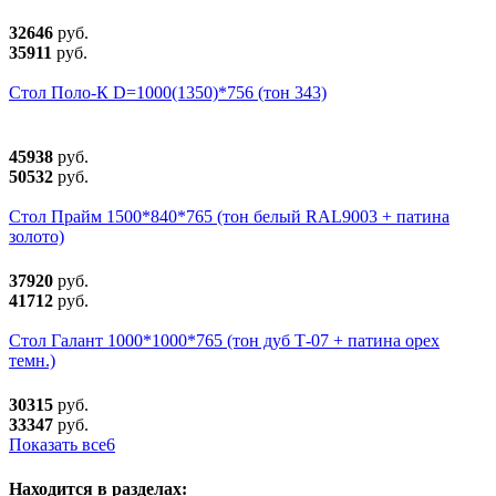
32646
руб.
35911
руб.
Стол Поло-К D=1000(1350)*756 (тон 343)
45938
руб.
50532
руб.
Стол Прайм 1500*840*765 (тон белый RAL9003 + патина
золото)
37920
руб.
41712
руб.
Стол Галант 1000*1000*765 (тон дуб Т-07 + патина орех
темн.)
30315
руб.
33347
руб.
Показать все
6
Находится в разделах: